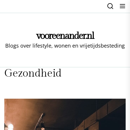
Skip
to
the
content
vooreenander.nl
Blogs over lifestyle, wonen en vrijetijdsbesteding
Gezondheid