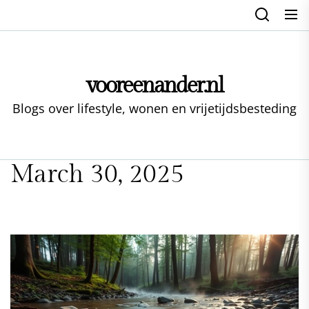
Skip
to
the
content
vooreenander.nl
Blogs over lifestyle, wonen en vrijetijdsbesteding
March 30, 2025