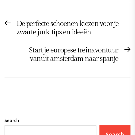
Post
De perfecte schoenen kiezen voor je
Previous
navigation
zwarte jurk: tips en ideeën
post:
Start je europese treinavontuur
N
vanuit amsterdam naar spanje
po
Search
Search