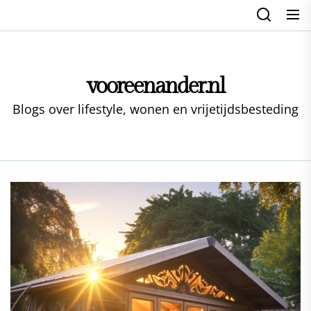
Skip
to
the
content
vooreenander.nl
Blogs over lifestyle, wonen en vrijetijdsbesteding