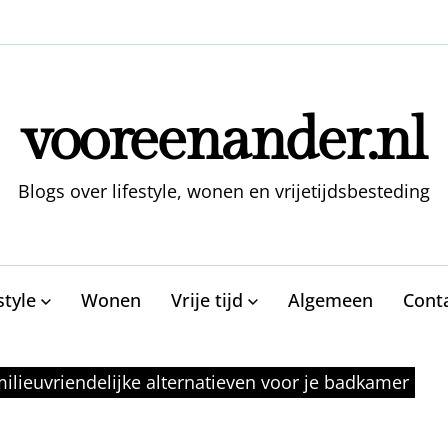
vooreenander.nl
Blogs over lifestyle, wonen en vrijetijdsbesteding
style
Wonen
Vrije tijd
Algemeen
Cont
lieuvriendelijke alternatieven voor je badkamer