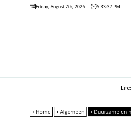
Skip
Friday, August 7th, 2026
5:33:38 PM
to
the
content
Life
Home
Algemeen
Duurzame en mi