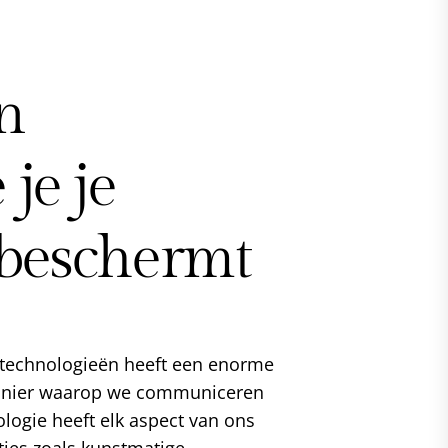
n
 je je
n beschermt
e technologieën heeft een enorme
manier waarop we communiceren
logie heeft elk aspect van ons
ties zoals kunstmatige