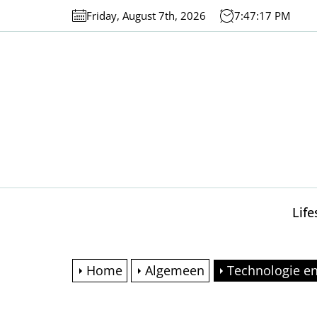
Skip
Friday, August 7th, 2026
7:47:18 PM
to
the
content
Life
Home
Algemeen
Technologie en 